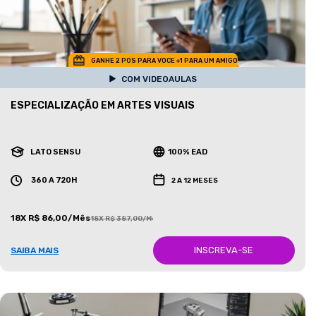
GANHE 2 POS PARA VOCE +1 PARA UM AMIGO
COM VIDEOAULAS
ESPECIALIZAÇÃO EM ARTES VISUAIS
LATO SENSU
100% EAD
360 A 720H
2 A 12 MESES
18X R$ 86,00/Mês
18X R$ 387,00/Mês
INSCREVA-SE
SAIBA MAIS