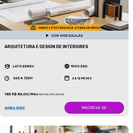
GANHE 2 POS PARA VOCE +1 PARA UM AMIGO
COM VIDEOAULAS
ARQUITETURA E DESIGN DE INTERIORES
LATO SENSU
100% EAD
360 A 720H
2 A 12 MESES
18X R$ 86,00/Mês
18X R$ 387,00/Mês
INSCREVA-SE
SAIBA MAIS