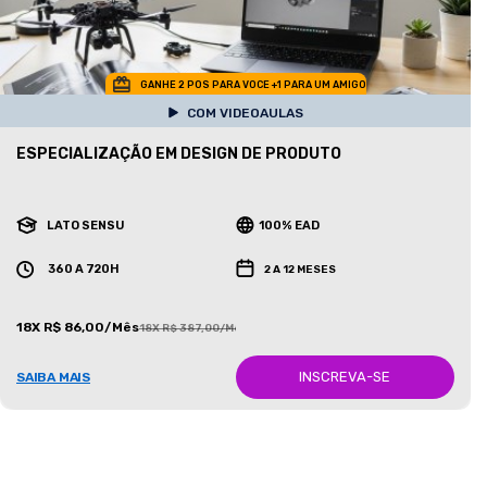
GANHE 2 POS PARA VOCE +1 PARA UM AMIGO
COM VIDEOAULAS
ESPECIALIZAÇÃO EM DESIGN DE PRODUTO
LATO SENSU
100% EAD
360 A 720H
2 A 12 MESES
18X R$ 86,00/Mês
18X R$ 387,00/Mês
INSCREVA-SE
SAIBA MAIS