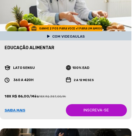
GANHE 2 POS PARA VOCE +1 PARA UM AMIGO
COM VIDEOAULAS
EDUCAÇÃO ALIMENTAR
LATO SENSU
100% EAD
360 A 420H
2 A 12 MESES
18X R$ 86,00/Mês
18X R$ 387,00/Mês
INSCREVA-SE
SAIBA MAIS