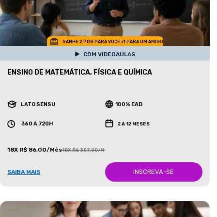
GANHE 2 POS PARA VOCE +1 PARA UM AMIGO
COM VIDEOAULAS
ENSINO DE MATEMÁTICA, FÍSICA E QUÍMICA
LATO SENSU
100% EAD
360 A 720H
2 A 12 MESES
18X R$ 86,00/Mês
18X R$ 387,00/Mês
INSCREVA-SE
SAIBA MAIS