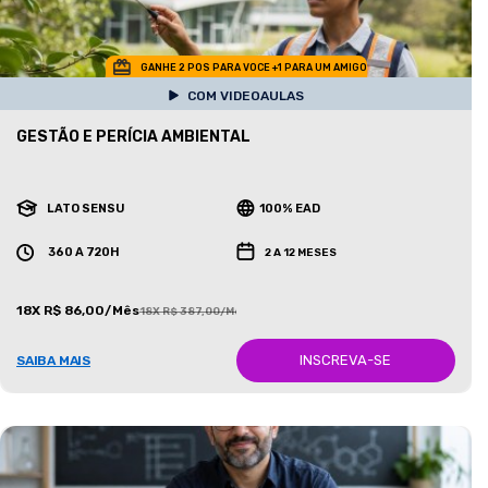
GANHE 2 POS PARA VOCE +1 PARA UM AMIGO
COM VIDEOAULAS
GESTÃO E PERÍCIA AMBIENTAL
LATO SENSU
100% EAD
360 A 720H
2 A 12 MESES
18X R$ 86,00/Mês
18X R$ 387,00/Mês
INSCREVA-SE
SAIBA MAIS