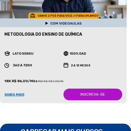
GANHE 2 POS PARA VOCE +1 PARA UM AMIGO
COM VIDEOAULAS
METODOLOGIA DO ENSINO DE QUÍMICA
LATO SENSU
100% EAD
360 A 720H
2 A 12 MESES
18X R$ 86,00/Mês
18X R$ 387,00/Mês
INSCREVA-SE
SAIBA MAIS