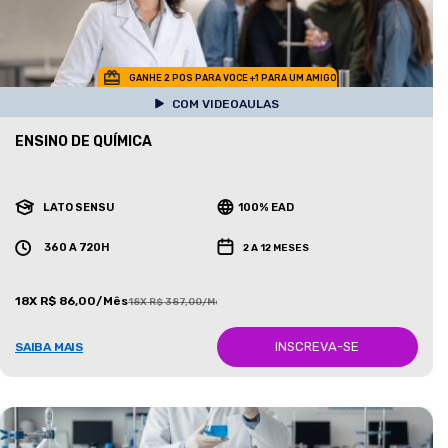
GANHE 2 POS PARA VOCE +1 PARA UM AMIGO
COM VIDEOAULAS
ENSINO DE QUÍMICA
LATO SENSU
100% EAD
360 A 720H
2 A 12 MESES
18X R$ 86,00/Mês
18X R$ 387,00/Mês
INSCREVA-SE
SAIBA MAIS