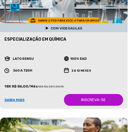
GANHE 2 POS PARA VOCE +1 PARA UM AMIGO
COM VIDEOAULAS
ESPECIALIZAÇÃO EM QUÍMICA
LATO SENSU
100% EAD
360 A 720H
2 A 12 MESES
18X R$ 86,00/Mês
18X R$ 387,00/Mês
INSCREVA-SE
SAIBA MAIS