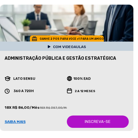
GANHE 2 POS PARA VOCE +1 PARA UM AMIGO
COM VIDEOAULAS
ADMINISTRAÇÃO PÚBLICA E GESTÃO ESTRATÉGICA
LATO SENSU
100% EAD
360 A 720H
2 A 12 MESES
18X R$ 86,00/Mês
18X R$ 387,00/Mês
INSCREVA-SE
SAIBA MAIS