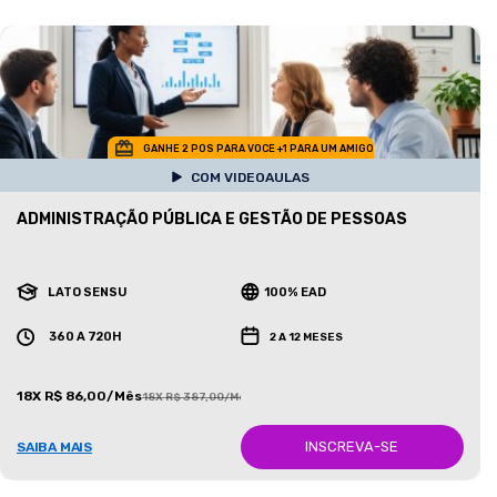
GANHE 2 POS PARA VOCE +1 PARA UM AMIGO
COM VIDEOAULAS
ADMINISTRAÇÃO PÚBLICA E GESTÃO DE PESSOAS
LATO SENSU
100% EAD
360 A 720H
2 A 12 MESES
18X R$ 86,00/Mês
18X R$ 387,00/Mês
INSCREVA-SE
SAIBA MAIS