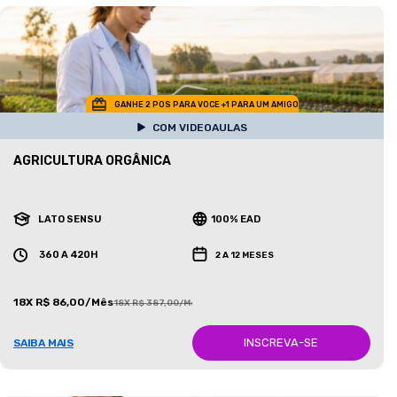
GANHE 2 POS PARA VOCE +1 PARA UM AMIGO
COM VIDEOAULAS
AGRICULTURA ORGÂNICA
LATO SENSU
100% EAD
360 A 420H
2 A 12 MESES
18X R$ 86,00/Mês
18X R$ 387,00/Mês
INSCREVA-SE
SAIBA MAIS