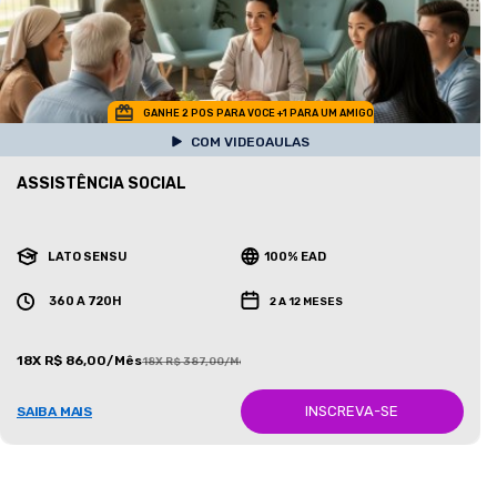
GANHE 2 POS PARA VOCE +1 PARA UM AMIGO
COM VIDEOAULAS
ASSISTÊNCIA SOCIAL
LATO SENSU
100% EAD
360 A 720H
2 A 12 MESES
18X R$ 86,00/Mês
18X R$ 387,00/Mês
INSCREVA-SE
SAIBA MAIS