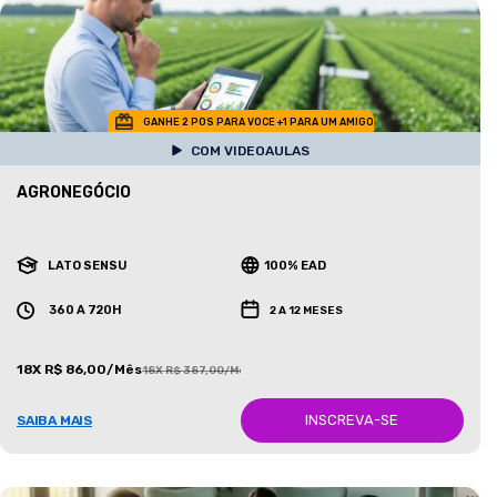
GANHE 2 POS PARA VOCE +1 PARA UM AMIGO
COM VIDEOAULAS
AGRONEGÓCIO
LATO SENSU
100% EAD
360 A 720H
2 A 12 MESES
18X R$ 86,00/Mês
18X R$ 387,00/Mês
INSCREVA-SE
SAIBA MAIS