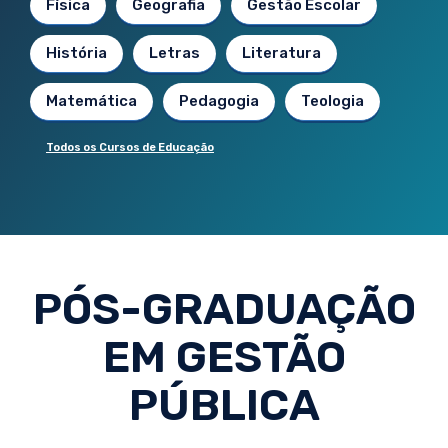
Física
Geografia
Gestão Escolar
História
Letras
Literatura
Matemática
Pedagogia
Teologia
Todos os Cursos de Educação
PÓS-GRADUAÇÃO
EM GESTÃO
PÚBLICA