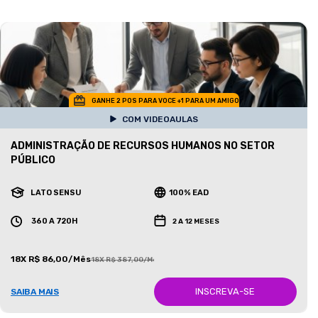
GANHE 2 POS PARA VOCE +1 PARA UM AMIGO
COM VIDEOAULAS
ADMINISTRAÇÃO DE RECURSOS HUMANOS NO SETOR
PÚBLICO
LATO SENSU
100% EAD
360 A 720H
2 A 12 MESES
18X R$ 86,00/Mês
18X R$ 387,00/Mês
INSCREVA-SE
SAIBA MAIS