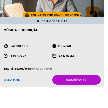
GANHE 2 POS PARA VOCE +1 PARA UM AMIGO
COM VIDEOAULAS
MÚSICA E COGNIÇÃO
LATO SENSU
100% EAD
360 A 720H
2 A 12 MESES
18X R$ 86,00/Mês
18X R$ 387,00/Mês
INSCREVA-SE
SAIBA MAIS