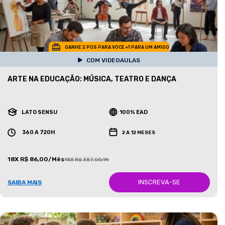
GANHE 2 POS PARA VOCE +1 PARA UM AMIGO
COM VIDEOAULAS
ARTE NA EDUCAÇÃO: MÚSICA, TEATRO E DANÇA
LATO SENSU
100% EAD
360 A 720H
2 A 12 MESES
18X R$ 86,00/Mês
18X R$ 387,00/Mês
INSCREVA-SE
SAIBA MAIS