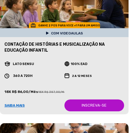
GANHE 2 POS PARA VOCE +1 PARA UM AMIGO
COM VIDEOAULAS
CONTAÇÃO DE HISTÓRIAS E MUSICALIZAÇÃO NA
EDUCAÇÃO INFANTIL
LATO SENSU
100% EAD
360 A 720H
2 A 12 MESES
18X R$ 86,00/Mês
18X R$ 387,00/Mês
INSCREVA-SE
SAIBA MAIS