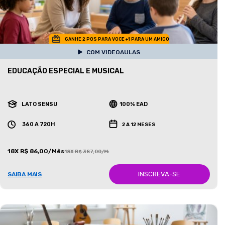
GANHE 2 POS PARA VOCE +1 PARA UM AMIGO
COM VIDEOAULAS
EDUCAÇÃO ESPECIAL E MUSICAL
LATO SENSU
100% EAD
360 A 720H
2 A 12 MESES
18X R$ 86,00/Mês
18X R$ 387,00/Mês
INSCREVA-SE
SAIBA MAIS