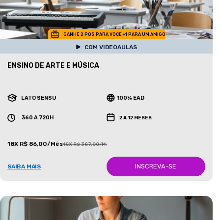
GANHE 2 POS PARA VOCE +1 PARA UM AMIGO
COM VIDEOAULAS
ENSINO DE ARTE E MÚSICA
LATO SENSU
100% EAD
360 A 720H
2 A 12 MESES
18X R$ 86,00/Mês
18X R$ 387,00/Mês
INSCREVA-SE
SAIBA MAIS