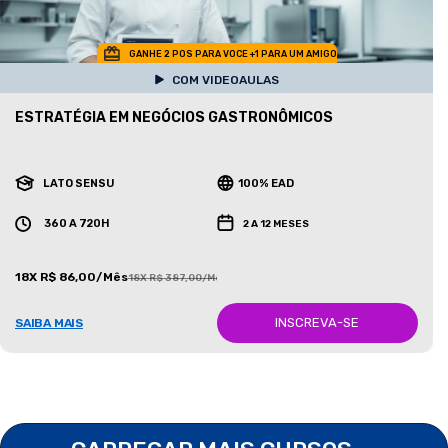
GANHE 2 POS PARA VOCE +1 PARA UM AMIGO
COM VIDEOAULAS
ESTRATÉGIA EM NEGÓCIOS GASTRONÔMICOS
LATO SENSU
100% EAD
360 A 720H
2 A 12 MESES
18X R$ 86,00/Mês
18X R$ 387,00/Mês
INSCREVA-SE
SAIBA MAIS