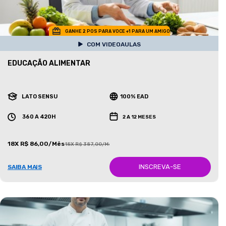
GANHE 2 POS PARA VOCE +1 PARA UM AMIGO
COM VIDEOAULAS
EDUCAÇÃO ALIMENTAR
LATO SENSU
100% EAD
360 A 420H
2 A 12 MESES
18X R$ 86,00/Mês
18X R$ 387,00/Mês
INSCREVA-SE
SAIBA MAIS