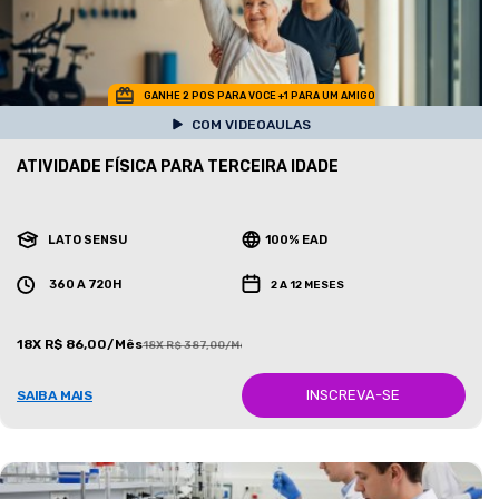
GANHE 2 POS PARA VOCE +1 PARA UM AMIGO
COM VIDEOAULAS
ATIVIDADE FÍSICA PARA TERCEIRA IDADE
LATO SENSU
100% EAD
360 A 720H
2 A 12 MESES
18X R$ 86,00/Mês
18X R$ 387,00/Mês
INSCREVA-SE
SAIBA MAIS