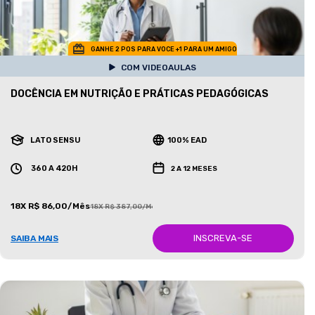
GANHE 2 POS PARA VOCE +1 PARA UM AMIGO
COM VIDEOAULAS
DOCÊNCIA EM NUTRIÇÃO E PRÁTICAS PEDAGÓGICAS
LATO SENSU
100% EAD
360 A 420H
2 A 12 MESES
18X R$ 86,00/Mês
18X R$ 387,00/Mês
INSCREVA-SE
SAIBA MAIS