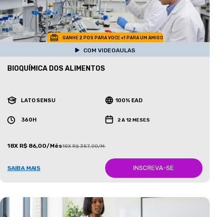
GANHE 2 POS PARA VOCE +1 PARA UM AMIGO
COM VIDEOAULAS
BIOQUÍMICA DOS ALIMENTOS
LATO SENSU
100% EAD
360H
2 A 12 MESES
18X R$ 86,00/Mês
18X R$ 387,00/Mês
INSCREVA-SE
SAIBA MAIS