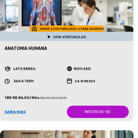
GANHE 2 POS PARA VOCE +1 PARA UM AMIGO
COM VIDEOAULAS
ANATOMIA HUMANA
LATO SENSU
100% EAD
360 A 720H
2 A 12 MESES
18X R$ 86,00/Mês
18X R$ 387,00/Mês
INSCREVA-SE
SAIBA MAIS