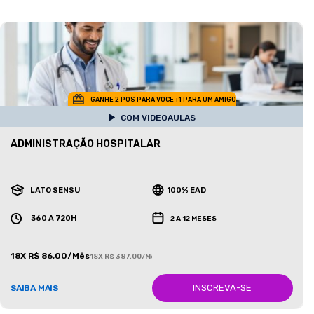
GANHE 2 POS PARA VOCE +1 PARA UM AMIGO
COM VIDEOAULAS
ADMINISTRAÇÃO HOSPITALAR
LATO SENSU
100% EAD
360 A 720H
2 A 12 MESES
18X R$ 86,00/Mês
18X R$ 387,00/Mês
INSCREVA-SE
SAIBA MAIS