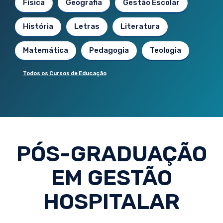
Física
Geografia
Gestão Escolar
História
Letras
Literatura
Matemática
Pedagogia
Teologia
Todos os Cursos de Educação
PÓS-GRADUAÇÃO
EM GESTÃO
HOSPITALAR