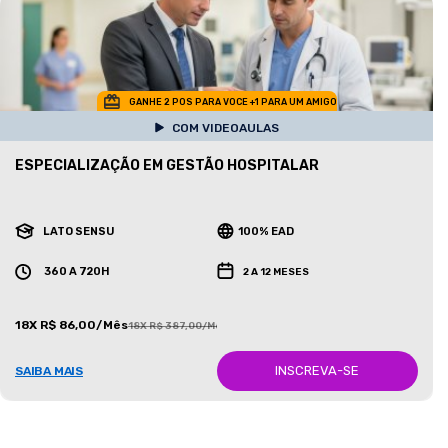
GANHE 2 POS PARA VOCE +1 PARA UM AMIGO
COM VIDEOAULAS
ESPECIALIZAÇÃO EM GESTÃO HOSPITALAR
LATO SENSU
100% EAD
360 A 720H
2 A 12 MESES
18X R$ 86,00/Mês
18X R$ 387,00/Mês
INSCREVA-SE
SAIBA MAIS