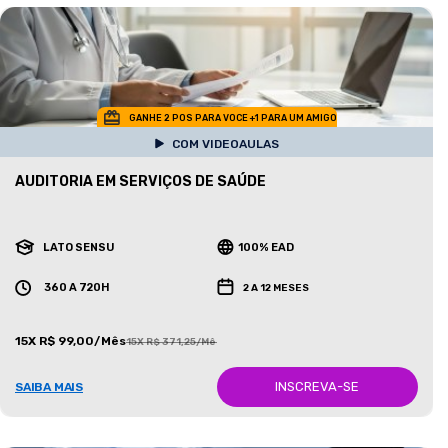
GANHE 2 POS PARA VOCE +1 PARA UM AMIGO
COM VIDEOAULAS
AUDITORIA EM SERVIÇOS DE SAÚDE
LATO SENSU
100% EAD
360 A 720H
2 A 12 MESES
15X R$ 99,00/Mês
15X R$ 371,25/Mês
INSCREVA-SE
SAIBA MAIS