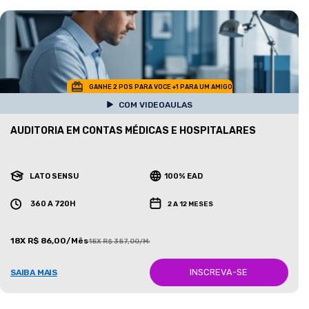
GANHE 2 POS PARA VOCE +1 PARA UM AMIGO
COM VIDEOAULAS
AUDITORIA EM CONTAS MÉDICAS E HOSPITALARES
LATO SENSU
100% EAD
360 A 720H
2 A 12 MESES
18X R$ 86,00/Mês
18X R$ 387,00/Mês
INSCREVA-SE
SAIBA MAIS