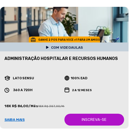
GANHE 2 POS PARA VOCE +1 PARA UM AMIGO
COM VIDEOAULAS
ADMINISTRAÇÃO HOSPITALAR E RECURSOS HUMANOS
LATO SENSU
100% EAD
360 A 720H
2 A 12 MESES
18X R$ 86,00/Mês
18X R$ 387,00/Mês
INSCREVA-SE
SAIBA MAIS