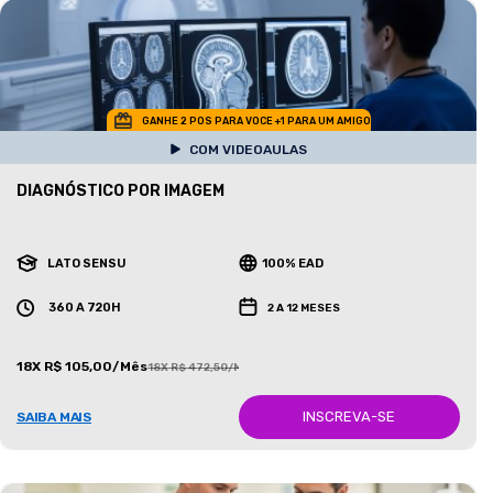
GANHE 2 POS PARA VOCE +1 PARA UM AMIGO
COM VIDEOAULAS
DIAGNÓSTICO POR IMAGEM
LATO SENSU
100% EAD
360 A 720H
2 A 12 MESES
18X R$ 105,00/Mês
18X R$ 472,50/Mês
INSCREVA-SE
SAIBA MAIS