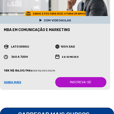
GANHE 2 POS PARA VOCE +1 PARA UM AMIGO
COM VIDEOAULAS
MBA EM COMUNICAÇÃO E MARKETING
LATO SENSU
100% EAD
360 A 720H
2 A 12 MESES
18X R$ 86,00/Mês
18X R$ 387,00/Mês
INSCREVA-SE
SAIBA MAIS