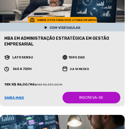
GANHE 2 POS PARA VOCE +1 PARA UM AMIGO
COM VIDEOAULAS
MBA EM ADMINISTRAÇÃO ESTRATÉGICA EM GESTÃO
EMPRESARIAL
LATO SENSU
100% EAD
360 A 720H
2 A 12 MESES
18X R$ 86,00/Mês
18X R$ 387,00/Mês
INSCREVA-SE
SAIBA MAIS