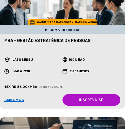
GANHE 2 POS PARA VOCE +1 PARA UM AMIGO
COM VIDEOAULAS
MBA - GESTÃO ESTRATÉGICA DE PESSOAS
LATO SENSU
100% EAD
360 A 720H
2 A 12 MESES
18X R$ 86,00/Mês
18X R$ 387,00/Mês
INSCREVA-SE
SAIBA MAIS