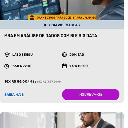
GANHE 2 POS PARA VOCE +1 PARA UM AMIGO
COM VIDEOAULAS
MBA EM ANÁLISE DE DADOS COM BI E BIG DATA
LATO SENSU
100% EAD
360 A 720H
2 A 12 MESES
18X R$ 86,00/Mês
18X R$ 387,00/Mês
INSCREVA-SE
SAIBA MAIS