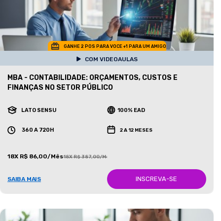
GANHE 2 POS PARA VOCE +1 PARA UM AMIGO
COM VIDEOAULAS
MBA - CONTABILIDADE: ORÇAMENTOS, CUSTOS E
FINANÇAS NO SETOR PÚBLICO
LATO SENSU
100% EAD
360 A 720H
2 A 12 MESES
18X R$ 86,00/Mês
18X R$ 387,00/Mês
INSCREVA-SE
SAIBA MAIS