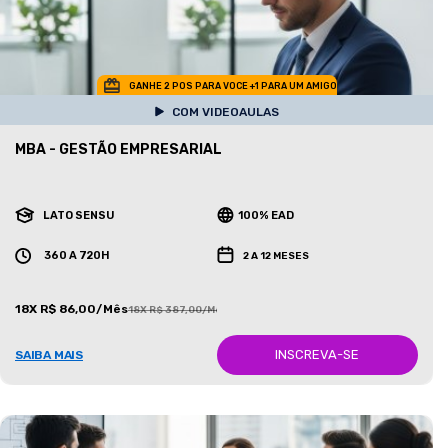
GANHE 2 POS PARA VOCE +1 PARA UM AMIGO
COM VIDEOAULAS
MBA - GESTÃO EMPRESARIAL
LATO SENSU
100% EAD
360 A 720H
2 A 12 MESES
18X R$ 86,00/Mês
18X R$ 387,00/Mês
INSCREVA-SE
SAIBA MAIS